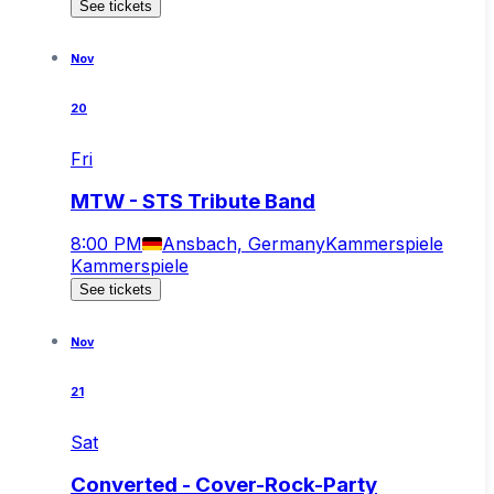
See tickets
Nov
20
Fri
MTW - STS Tribute Band
8:00 PM
Ansbach, Germany
Kammerspiele
Kammerspiele
See tickets
Nov
21
Sat
Converted - Cover-Rock-Party