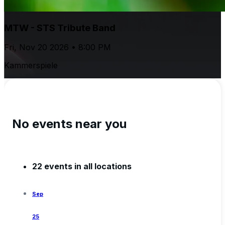
MTW - STS Tribute Band
Fri, Nov 20 2026 • 8:00 PM
Kammerspiele
No events near you
22 events in all locations
Sep
25