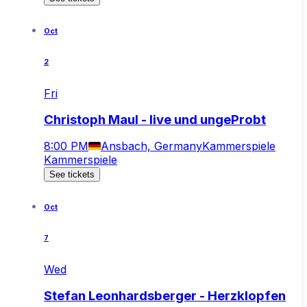
Oct
2
Fri
Christoph Maul - live und ungeProbt
8:00 PM
Ansbach, Germany
Kammerspiele
Kammerspiele
See tickets
Oct
7
Wed
Stefan Leonhardsberger - Herzklopfen