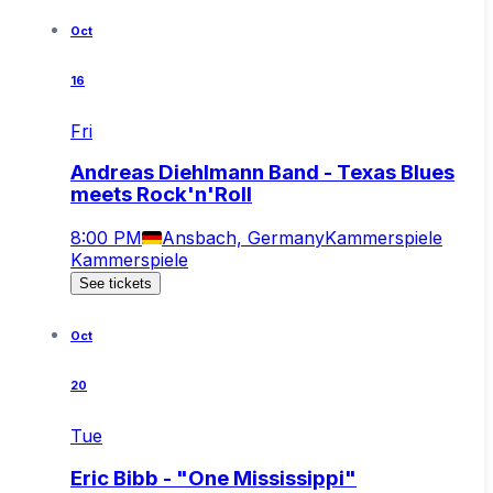
Oct
16
Fri
Andreas Diehlmann Band - Texas Blues
meets Rock'n'Roll
8:00 PM
Ansbach, Germany
Kammerspiele
Kammerspiele
See tickets
Oct
20
Tue
Eric Bibb - "One Mississippi"