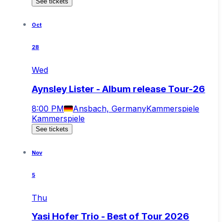
See tickets
Oct
28
Wed
Aynsley Lister - Album release Tour-26
8:00 PM
Ansbach, Germany
Kammerspiele
Kammerspiele
See tickets
Nov
5
Thu
Yasi Hofer Trio - Best of Tour 2026