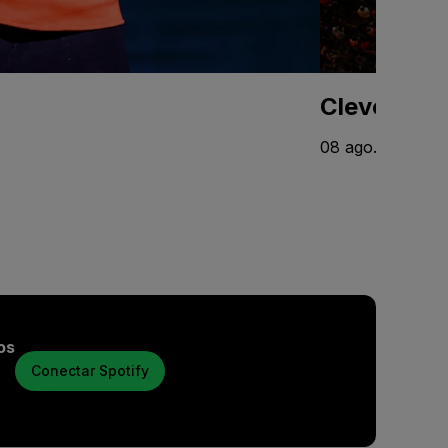
Cleveland 
08 ago. - 02 nov
os
Conectar Spotify