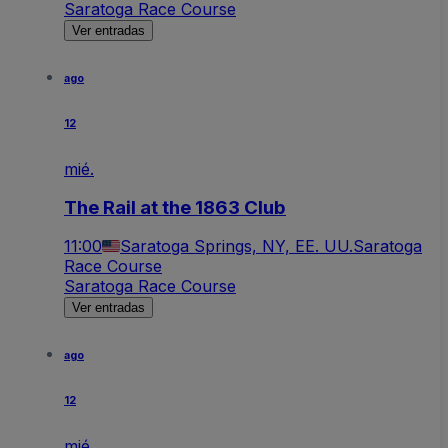
Saratoga Race Course
Ver entradas
ago
12
mié.
The Rail at the 1863 Club
11:00
Saratoga Springs, NY, EE. UU.
Saratoga
Race Course
Saratoga Race Course
Ver entradas
ago
12
mié.