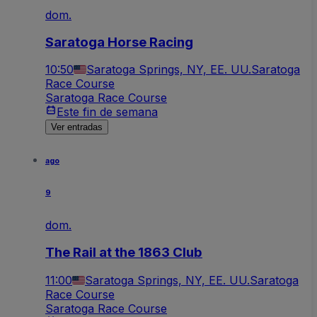
dom.
Saratoga Horse Racing
10:50
Saratoga Springs, NY, EE. UU.
Saratoga
Race Course
Saratoga Race Course
Este fin de semana
Ver entradas
ago
9
dom.
The Rail at the 1863 Club
11:00
Saratoga Springs, NY, EE. UU.
Saratoga
Race Course
Saratoga Race Course