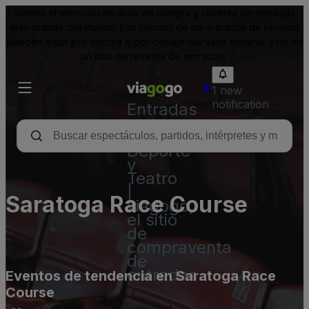
Somos el mercado en línea de compra y reventa de entradas
más grande del mundo. Los precios de las entradas de reventa
pueden estar por encima o por debajo del valor nominal. Este es
un sitio de reventa de entradas.
1 new
notification
Entradas
para
Conciertos,
Deporte
y
Teatro
|
Saratoga Race Course
viagogo,
el sitio
de
compraventa
de
entradas
Eventos de tendencia en Saratoga Race
Course