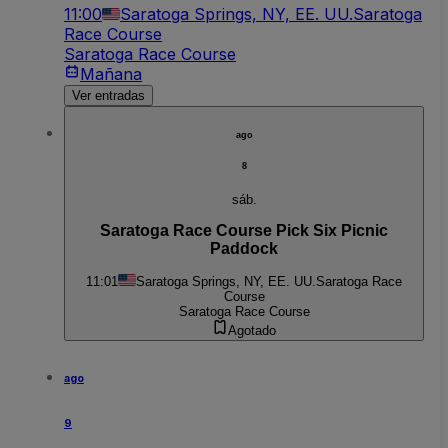
11:00
Saratoga Springs, NY, EE. UU.
Saratoga
Race Course
Saratoga Race Course
Mañana
Ver entradas
ago
8
sáb.
Saratoga Race Course Pick Six Picnic
Paddock
11:01
Saratoga Springs, NY, EE. UU.
Saratoga Race
Course
Saratoga Race Course
Agotado
ago
9