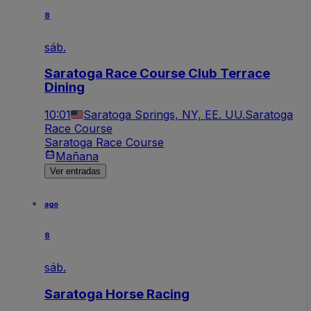
8
sáb.
Saratoga Race Course Club Terrace
Dining
10:01
Saratoga Springs, NY, EE. UU.
Saratoga
Race Course
Saratoga Race Course
Mañana
Ver entradas
ago
8
sáb.
Saratoga Horse Racing