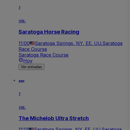
7
vie.
Saratoga Horse Racing
11:00
Saratoga Springs, NY, EE. UU.
Saratoga
Race Course
Saratoga Race Course
Hoy
Ver entradas
ago
7
vie.
The Michelob Ultra Stretch
11:01
Saratoga Springs, NY, EE. UU.
Saratoga