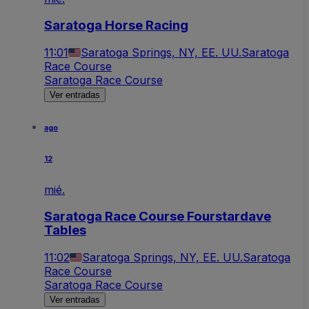
Saratoga Horse Racing
11:01
Saratoga Springs, NY, EE. UU.
Saratoga
Race Course
Saratoga Race Course
Ver entradas
ago
12
mié.
Saratoga Race Course Fourstardave
Tables
11:02
Saratoga Springs, NY, EE. UU.
Saratoga
Race Course
Saratoga Race Course
Ver entradas