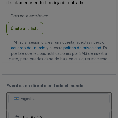
directamente en tu bandeja de entrada
Dirección
de
correo
electrónico
Únete a la lista
Al iniciar sesión o crear una cuenta, aceptas nuestro
acuerdo de usuario
y nuestra
política de privacidad
. Es
posible que recibas notificaciones por SMS de nuestra
parte, pero puedes darte de baja en cualquier momento.
Eventos en directo en todo el mundo
Argentina
Español (ES)