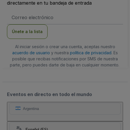
directamente en tu bandeja de entrada
Dirección
de
correo
electrónico
Únete a la lista
Al iniciar sesión o crear una cuenta, aceptas nuestro
acuerdo de usuario
y nuestra
política de privacidad
. Es
posible que recibas notificaciones por SMS de nuestra
parte, pero puedes darte de baja en cualquier momento.
Eventos en directo en todo el mundo
Argentina
Español (ES)