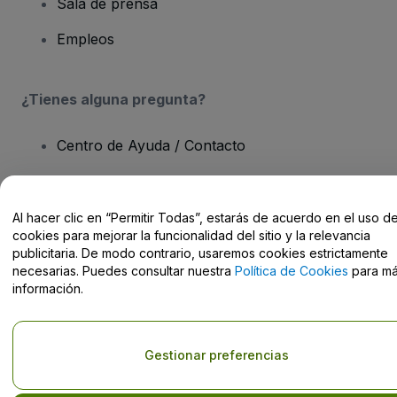
Sala de prensa
Empleos
¿Tienes alguna pregunta?
Centro de Ayuda / Contacto
Al hacer clic en “Permitir Todas”, estarás de acuerdo en el uso d
cookies para mejorar la funcionalidad del sitio y la relevancia
Derechos reservados © viagogo GmbH 2026
Datos de la Empresa
publicitaria. De modo contrario, usaremos cookies estrictamente
El uso de este sitio web constituye la aceptación de los
Términos y
necesarias. Puedes consultar nuestra
Política de Cookies
para m
Condiciones
, de la
Política de Privacidad
, de la
Política de Cookies
información.
y de la
Política de Privacidad para Móviles
No compartir mi información personal ni tus opciones de
privacidad
Gestionar preferencias