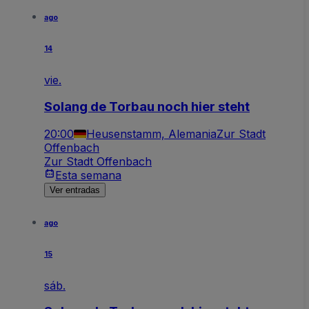
ago
14
vie.
Solang de Torbau noch hier steht
20:00
Heusenstamm, Alemania
Zur Stadt
Offenbach
Zur Stadt Offenbach
Esta semana
Ver entradas
ago
15
sáb.