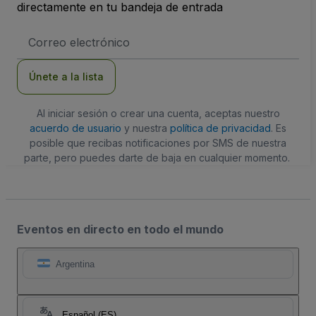
directamente en tu bandeja de entrada
Dirección
de
correo
electrónico
Únete a la lista
Al iniciar sesión o crear una cuenta, aceptas nuestro
acuerdo de usuario
y nuestra
política de privacidad
. Es
posible que recibas notificaciones por SMS de nuestra
parte, pero puedes darte de baja en cualquier momento.
Eventos en directo en todo el mundo
Argentina
Español (ES)