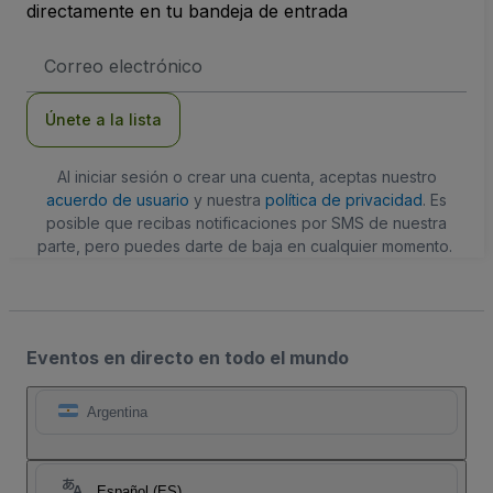
directamente en tu bandeja de entrada
Dirección
de
correo
electrónico
Únete a la lista
Al iniciar sesión o crear una cuenta, aceptas nuestro
acuerdo de usuario
y nuestra
política de privacidad
. Es
posible que recibas notificaciones por SMS de nuestra
parte, pero puedes darte de baja en cualquier momento.
Eventos en directo en todo el mundo
Argentina
Español (ES)