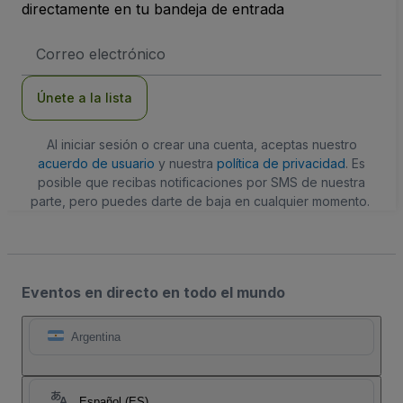
directamente en tu bandeja de entrada
Dirección
de
correo
electrónico
Únete a la lista
Al iniciar sesión o crear una cuenta, aceptas nuestro
acuerdo de usuario
y nuestra
política de privacidad
. Es
posible que recibas notificaciones por SMS de nuestra
parte, pero puedes darte de baja en cualquier momento.
Eventos en directo en todo el mundo
Argentina
Español (ES)