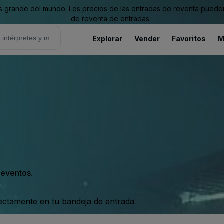
grande del mundo. Los precios de las entradas de reventa pueden es
de reventa de entradas.
Explorar
Vender
Favoritos
M
s eventos.
rectamente en tu bandeja de entrada