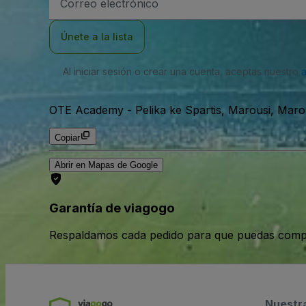
de
correo
electrónico
Únete a la lista
Al iniciar sesión o crear una cuenta, aceptas nuestro
OTE Academy
-
Pelika ke Spartis, Marousi, Maro
Copiar
Abrir en Mapas de Google
Garantía de viagogo
Respaldamos cada pedido para que puedas compr
Nuestr