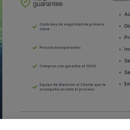
Ac
Controles de seguridad de primera
Di
clase
Pr
Precios transparentes
In
Se
Compras con garantía al 100%
Sa
Em
Equipo de Atención al Cliente que te
acompaña en todo el proceso
Derechos reservados © viagogo GmbH 2026
Datos de la Emp