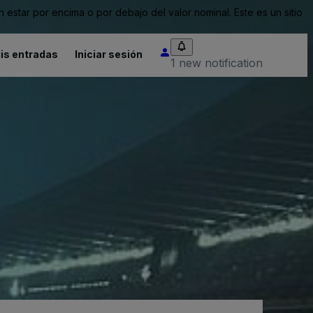
tar por encima o por debajo del valor nominal. Este es un sitio
is entradas
Iniciar sesión
1 new notification