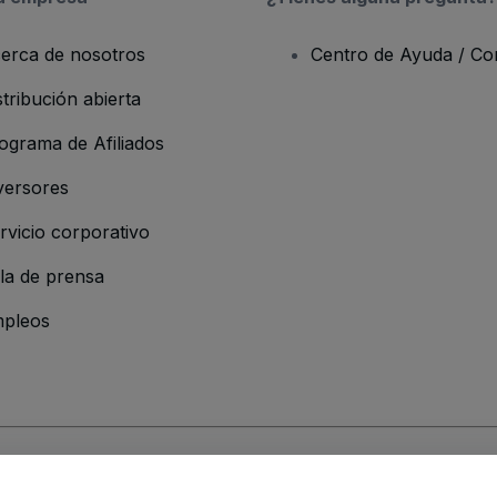
erca de nosotros
Centro de Ayuda / Co
stribución abierta
ograma de Afiliados
versores
rvicio corporativo
la de prensa
pleos
resa