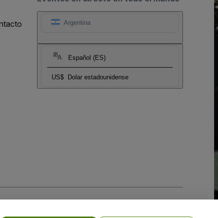
ntacto
Argentina
Español (ES)
US$
Dolar estadounidense