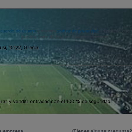
acuerdo de usuario
y nuestra
política de privacidad
. Es posible que
puedes darte de baja en cualquier momento.
usi, 15122, Grecia
ar y vender entradas con el 100 % de seguridad.
a empresa
¿Tienes alguna pregunta?