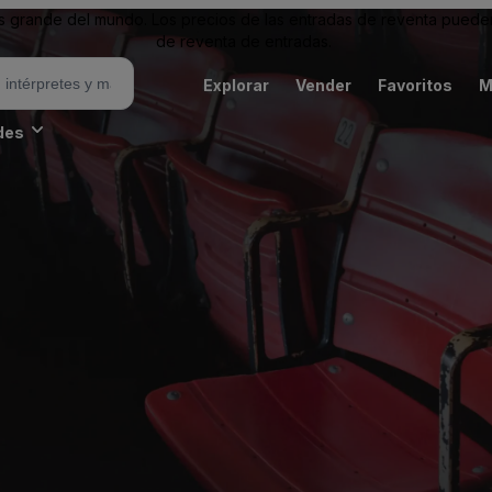
grande del mundo. Los precios de las entradas de reventa pueden es
de reventa de entradas.
Explorar
Vender
Favoritos
M
des
o