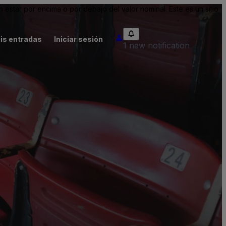
tar por encima o por debajo del valor nominal. Este es un sitio
is entradas
Iniciar sesión
1 new notification