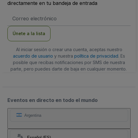
directamente en tu bandeja de entrada
Dirección
de
correo
electrónico
Únete a la lista
Al iniciar sesión o crear una cuenta, aceptas nuestro
acuerdo de usuario
y nuestra
política de privacidad
. Es
posible que recibas notificaciones por SMS de nuestra
parte, pero puedes darte de baja en cualquier momento.
Eventos en directo en todo el mundo
Argentina
Español (ES)