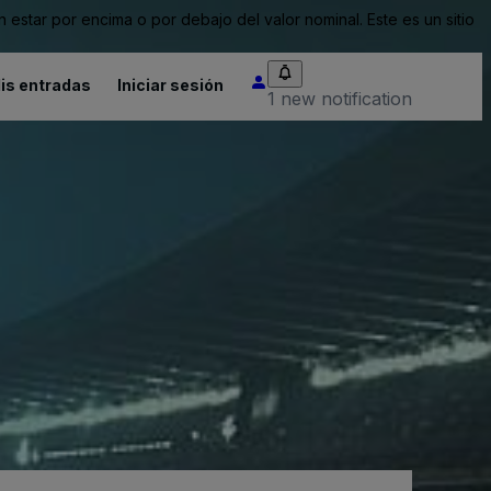
tar por encima o por debajo del valor nominal. Este es un sitio
is entradas
Iniciar sesión
1 new notification