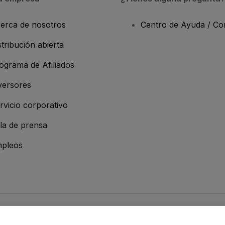
erca de nosotros
Centro de Ayuda / Co
stribución abierta
ograma de Afiliados
versores
rvicio corporativo
la de prensa
pleos
resa