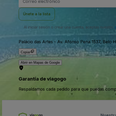
de
correo
electrónico
Únete a la lista
Al iniciar sesión o crear una cuenta, aceptas nuestro
Palácio das Artes
-
Av. Afonso Pena 1537, Belo H
Copiar
Abrir en Mapas de Google
Garantía de viagogo
Respaldamos cada pedido para que puedas compr
Nuestr