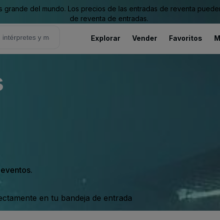
grande del mundo. Los precios de las entradas de reventa pueden es
de reventa de entradas.
Explorar
Vender
Favoritos
M
s
s eventos.
rectamente en tu bandeja de entrada