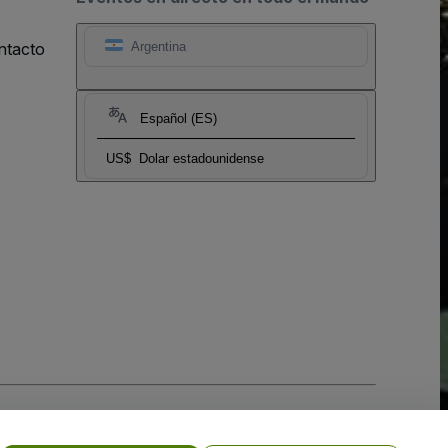
ntacto
Argentina
Español (ES)
US$
Dolar estadounidense