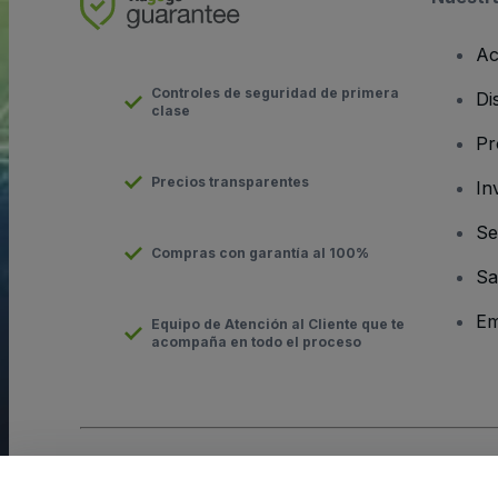
Ac
Controles de seguridad de primera
Di
clase
Pr
Precios transparentes
In
Se
Compras con garantía al 100%
Sa
Em
Equipo de Atención al Cliente que te
acompaña en todo el proceso
Derechos reservados © viagogo GmbH 2026
Datos de la Emp