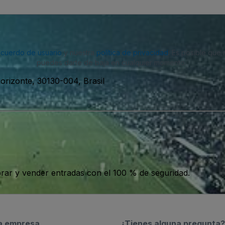
acuerdo de usuario
y nuestra
política de privacidad
. Es posible que
puedes darte de baja en cualquier momento.
orizonte, 30130-004, Brasil
ar y vender entradas con el 100 % de seguridad.
a empresa
¿Tienes alguna pregunta?