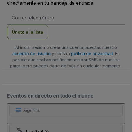
directamente en tu bandeja de entrada
Dirección
de
correo
electrónico
Únete a la lista
Al iniciar sesión o crear una cuenta, aceptas nuestro
acuerdo de usuario
y nuestra
política de privacidad
. Es
posible que recibas notificaciones por SMS de nuestra
parte, pero puedes darte de baja en cualquier momento.
Eventos en directo en todo el mundo
Argentina
Español (ES)