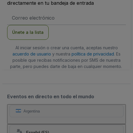
directamente en tu bandeja de entrada
Dirección
de
correo
electrónico
Únete a la lista
Al iniciar sesión o crear una cuenta, aceptas nuestro
acuerdo de usuario
y nuestra
política de privacidad
. Es
posible que recibas notificaciones por SMS de nuestra
parte, pero puedes darte de baja en cualquier momento.
Eventos en directo en todo el mundo
Argentina
Español (ES)