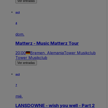
Ver entradas
oct
4
dom.
Matterz - Music Matterz Tour
20:00
Bremen, Alemania
Tower Musikclub
Tower Musikclub
Ver entradas
oct
7
mié.
LANSDOWNE - wish you well - Part 2