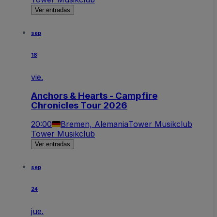
Ver entradas
sep
18
vie.
Anchors & Hearts - Campfire
Chronicles Tour 2026
20:00
Bremen, Alemania
Tower Musikclub
Tower Musikclub
Ver entradas
sep
24
jue.