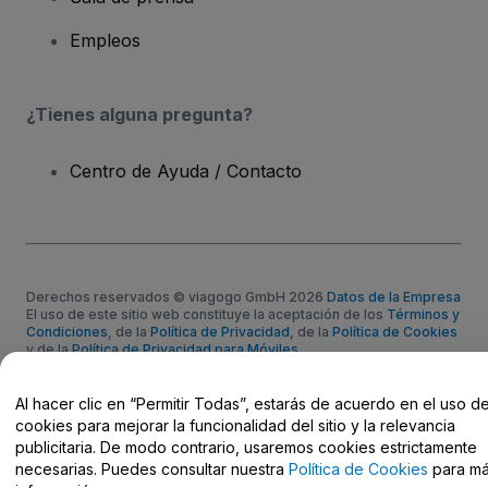
Empleos
¿Tienes alguna pregunta?
Centro de Ayuda / Contacto
Derechos reservados © viagogo GmbH 2026
Datos de la Empresa
El uso de este sitio web constituye la aceptación de los
Términos y
Condiciones
, de la
Política de Privacidad
, de la
Política de Cookies
y de la
Política de Privacidad para Móviles
No compartir mi información personal ni tus opciones de
privacidad
Al hacer clic en “Permitir Todas”, estarás de acuerdo en el uso d
cookies para mejorar la funcionalidad del sitio y la relevancia
publicitaria. De modo contrario, usaremos cookies estrictamente
necesarias. Puedes consultar nuestra
Política de Cookies
para m