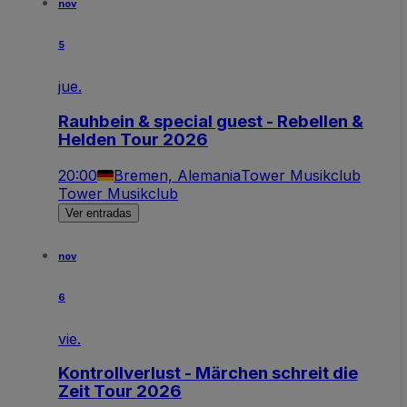
nov
5
jue.
Rauhbein & special guest - Rebellen &
Helden Tour 2026
20:00
Bremen, Alemania
Tower Musikclub
Tower Musikclub
Ver entradas
nov
6
vie.
Kontrollverlust - Märchen schreit die
Zeit Tour 2026