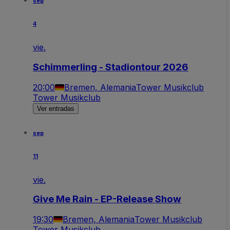
sep
4
vie.
Schimmerling - Stadiontour 2026
20:00
Bremen, Alemania
Tower Musikclub
Tower Musikclub
Ver entradas
sep
11
vie.
Give Me Rain - EP-Release Show
19:30
Bremen, Alemania
Tower Musikclub
Tower Musikclub