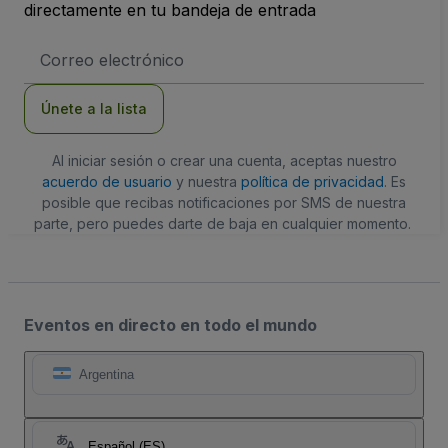
directamente en tu bandeja de entrada
Dirección
de
correo
electrónico
Únete a la lista
Al iniciar sesión o crear una cuenta, aceptas nuestro
acuerdo de usuario
y nuestra
política de privacidad
. Es
posible que recibas notificaciones por SMS de nuestra
parte, pero puedes darte de baja en cualquier momento.
Eventos en directo en todo el mundo
Argentina
Español (ES)