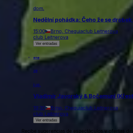
dom.
Nedělní pohádka: Čeho že se drobek 
15:00
Brno, Chequia
club Leitnerova
club Leitnerova
Ver entradas
ene
28
jue.
Vladimír Javorský & Bočemuni (Křest
19:30
Brno, Chequia
club Leitnerova
club Leitnerova
Ver entradas
Recibe sugerencias de espectáculos y ofertas di