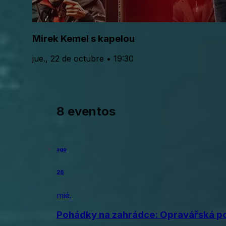
Mirek Kemel s kapelou
jue., 22 de octubre • 19:30
8 eventos
ago
26
mié.
Pohádky na zahrádce: Opravářská p