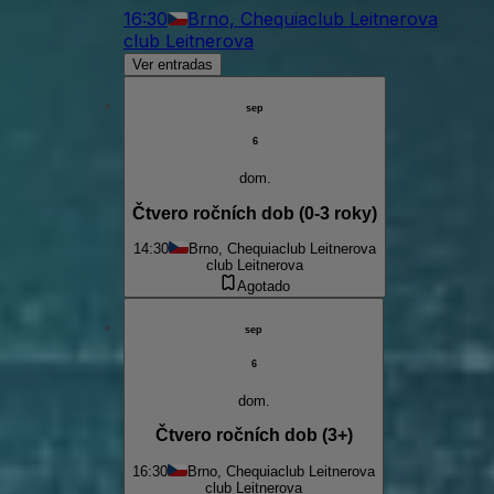
16:30
Brno, Chequia
club Leitnerova
club Leitnerova
Ver entradas
sep
6
dom.
Čtvero ročních dob (0-3 roky)
14:30
Brno, Chequia
club Leitnerova
club Leitnerova
Agotado
sep
6
dom.
Čtvero ročních dob (3+)
16:30
Brno, Chequia
club Leitnerova
club Leitnerova