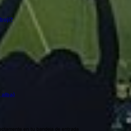
bojí?
 alba)
rectamente en tu bandeja de entrada