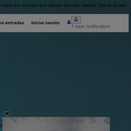
tar por encima o por debajo del valor nominal. Este es un sitio
is entradas
Iniciar sesión
1 new notification