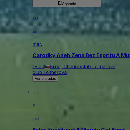
Agotado
sep
22
mar.
Carodky Aneb Zena Bez Espritu A Muž
19:00
Brno, Chequia
club Leitnerova
club Leitnerova
Ver entradas
oct
8
jue.
Ester Kočičková & Moody Cat Band