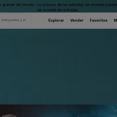
grande del mundo. Los precios de las entradas de reventa pueden es
de reventa de entradas.
Explorar
Vender
Favoritos
M