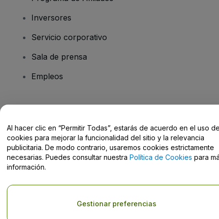
Inversores
Servicio corporativo
Sala de prensa
Empleos
¿Tienes alguna pregunta?
Al hacer clic en “Permitir Todas”, estarás de acuerdo en el uso d
Centro de Ayuda / Contacto
cookies para mejorar la funcionalidad del sitio y la relevancia
publicitaria. De modo contrario, usaremos cookies estrictamente
necesarias. Puedes consultar nuestra
Política de Cookies
para m
información.
Derechos reservados © viagogo GmbH 2026
Datos de la Empresa
El uso de este sitio web constituye la aceptación de los
Términos y
Gestionar preferencias
Condiciones
, de la
Política de Privacidad
, de la
Política de Cookies
y de la
Política de Privacidad para Móviles