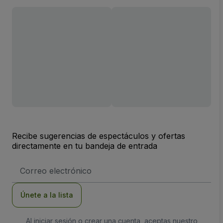
Recibe sugerencias de espectáculos y ofertas
directamente en tu bandeja de entrada
Dirección
de
correo
electrónico
Únete a la lista
Al iniciar sesión o crear una cuenta, aceptas nuestro