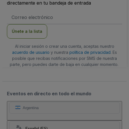
directamente en tu bandeja de entrada
Dirección
de
correo
electrónico
Únete a la lista
Al iniciar sesión o crear una cuenta, aceptas nuestro
acuerdo de usuario
y nuestra
política de privacidad
. Es
posible que recibas notificaciones por SMS de nuestra
parte, pero puedes darte de baja en cualquier momento.
Eventos en directo en todo el mundo
Argentina
Español (ES)