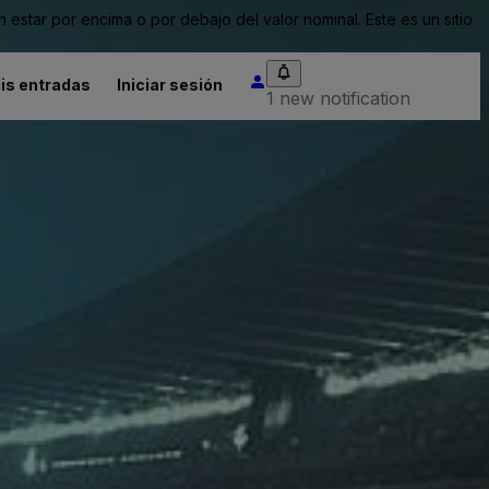
tar por encima o por debajo del valor nominal. Este es un sitio
is entradas
Iniciar sesión
1 new notification