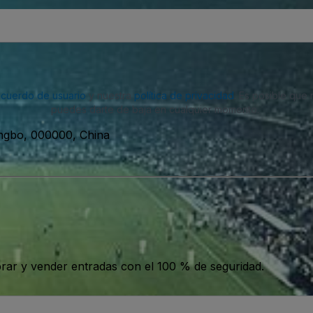
acuerdo de usuario
y nuestra
política de privacidad
. Es posible que
puedes darte de baja en cualquier momento.
ngbo, 000000, China
ar y vender entradas con el 100 % de seguridad.