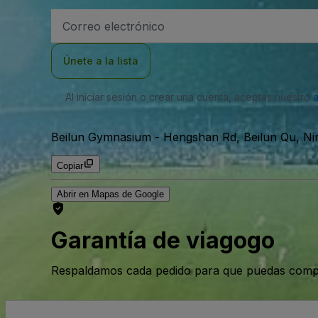
Dirección
de
correo
electrónico
Únete a la lista
Al iniciar sesión o crear una cuenta, aceptas nuestro
Beilun Gymnasium
-
Hengshan Rd, Beilun Qu, Ni
Copiar
Abrir en Mapas de Google
Garantía de viagogo
Respaldamos cada pedido para que puedas compr