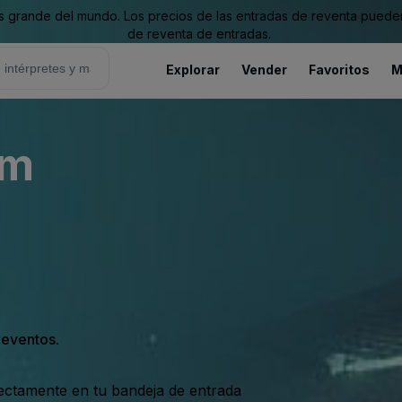
grande del mundo. Los precios de las entradas de reventa pueden es
de reventa de entradas.
Explorar
Vender
Favoritos
M
um
s eventos.
rectamente en tu bandeja de entrada