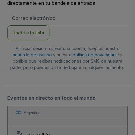
directamente en tu bandeja de entrada
Dirección
de
correo
electrónico
Únete a la lista
Al iniciar sesión o crear una cuenta, aceptas nuestro
acuerdo de usuario
y nuestra
política de privacidad
. Es
posible que recibas notificaciones por SMS de nuestra
parte, pero puedes darte de baja en cualquier momento.
Eventos en directo en todo el mundo
Argentina
Español (ES)