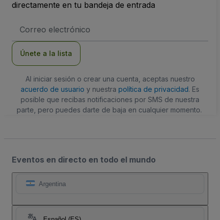
directamente en tu bandeja de entrada
Dirección
de
correo
electrónico
Únete a la lista
Al iniciar sesión o crear una cuenta, aceptas nuestro
acuerdo de usuario
y nuestra
política de privacidad
. Es
posible que recibas notificaciones por SMS de nuestra
parte, pero puedes darte de baja en cualquier momento.
Eventos en directo en todo el mundo
Argentina
Español (ES)