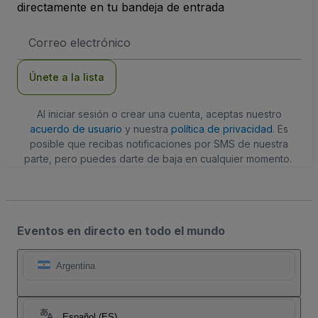
directamente en tu bandeja de entrada
Dirección
de
correo
electrónico
Únete a la lista
Al iniciar sesión o crear una cuenta, aceptas nuestro
acuerdo de usuario
y nuestra
política de privacidad
. Es
posible que recibas notificaciones por SMS de nuestra
parte, pero puedes darte de baja en cualquier momento.
Eventos en directo en todo el mundo
Argentina
Español (ES)