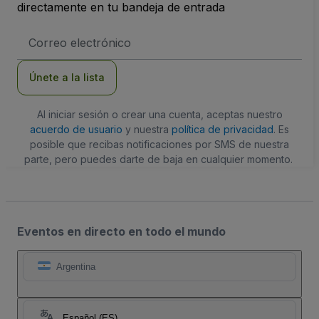
directamente en tu bandeja de entrada
Dirección
de
correo
electrónico
Únete a la lista
Al iniciar sesión o crear una cuenta, aceptas nuestro
acuerdo de usuario
y nuestra
política de privacidad
. Es
posible que recibas notificaciones por SMS de nuestra
parte, pero puedes darte de baja en cualquier momento.
Eventos en directo en todo el mundo
Argentina
Español (ES)