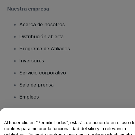
Nuestra empresa
Acerca de nosotros
Distribución abierta
Programa de Afiliados
Inversores
Servicio corporativo
Sala de prensa
Empleos
¿Tienes alguna pregunta?
Al hacer clic en “Permitir Todas”, estarás de acuerdo en el uso d
cookies para mejorar la funcionalidad del sitio y la relevancia
Centro de Ayuda / Contacto
publicitaria. De modo contrario, usaremos cookies estrictamente