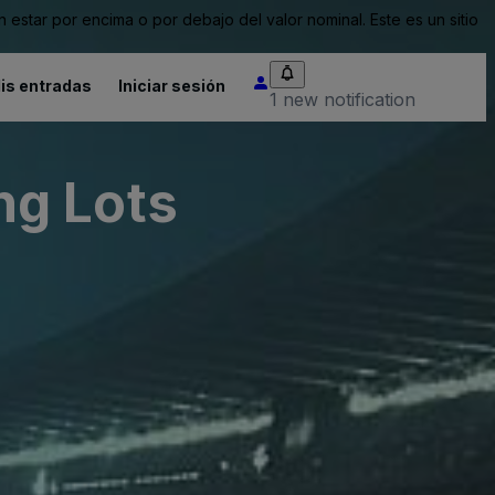
tar por encima o por debajo del valor nominal. Este es un sitio
is entradas
Iniciar sesión
1 new notification
ng Lots