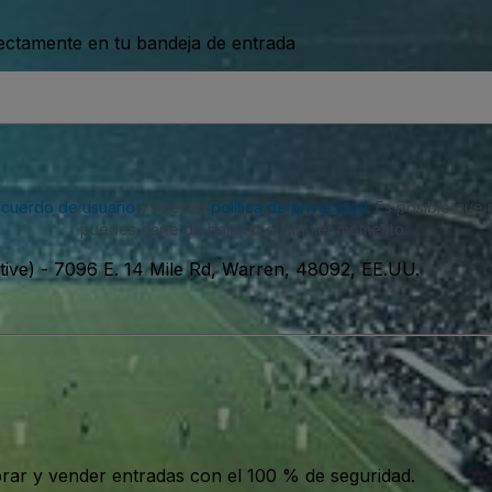
rectamente en tu bandeja de entrada
acuerdo de usuario
y nuestra
política de privacidad
. Es posible que
puedes darte de baja en cualquier momento.
ive)
-
7096 E. 14 Mile Rd, Warren, 48092, EE.UU.
ar y vender entradas con el 100 % de seguridad.