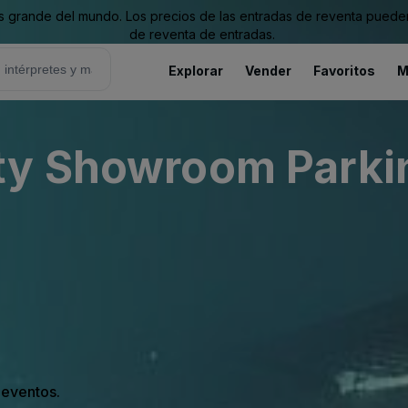
grande del mundo. Los precios de las entradas de reventa pueden es
de reventa de entradas.
Explorar
Vender
Favoritos
M
ty Showroom Parki
s eventos.