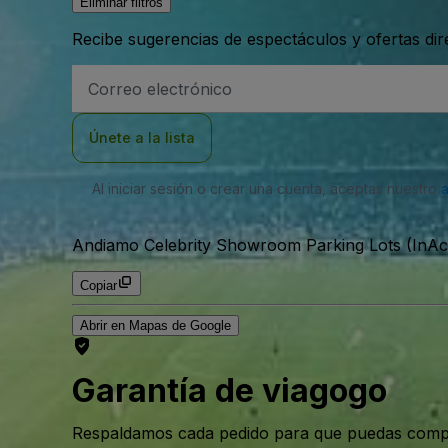
Eliminar filtros
Recibe sugerencias de espectáculos y ofertas di
Dirección
de
correo
electrónico
Únete a la lista
Al iniciar sesión o crear una cuenta, aceptas nuestro
Andiamo Celebrity Showroom Parking Lots (InAct
Copiar
Abrir en Mapas de Google
Garantía de viagogo
Respaldamos cada pedido para que puedas compr