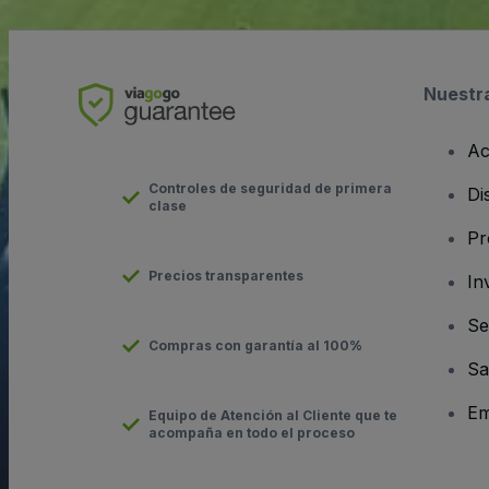
Nuestr
Ac
Controles de seguridad de primera
Di
clase
Pr
Precios transparentes
In
Se
Compras con garantía al 100%
Sa
Em
Equipo de Atención al Cliente que te
acompaña en todo el proceso