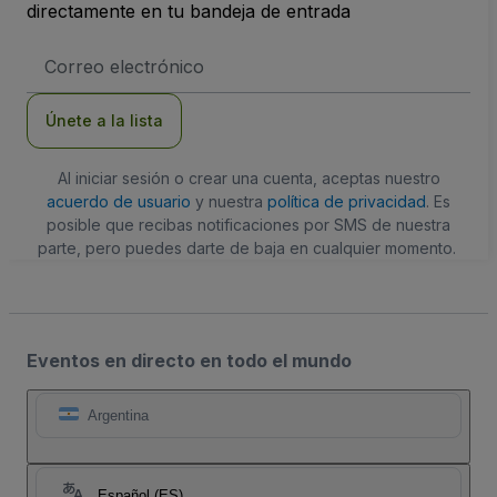
directamente en tu bandeja de entrada
Dirección
de
correo
electrónico
Únete a la lista
Al iniciar sesión o crear una cuenta, aceptas nuestro
acuerdo de usuario
y nuestra
política de privacidad
. Es
posible que recibas notificaciones por SMS de nuestra
parte, pero puedes darte de baja en cualquier momento.
Eventos en directo en todo el mundo
Argentina
Español (ES)