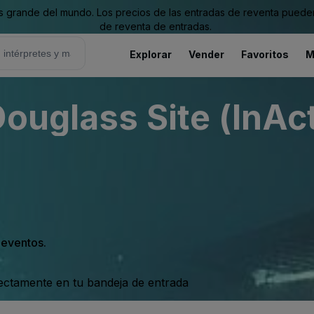
grande del mundo. Los precios de las entradas de reventa pueden es
de reventa de entradas.
Explorar
Vender
Favoritos
M
ouglass Site (InAc
s eventos.
rectamente en tu bandeja de entrada