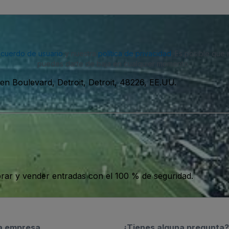
acuerdo de usuario
y nuestra
política de privacidad
. Es posible que
puedes darte de baja en cualquier momento.
en Boulevard, Detroit, Detroit, 48226, EE.UU.
ar y vender entradas con el 100 % de seguridad.
a empresa
¿Tienes alguna pregunta?