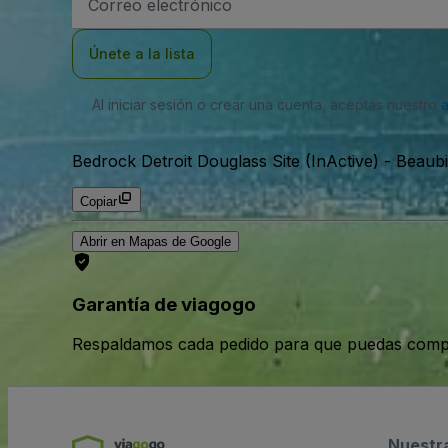
de
correo
electrónico
Únete a la lista
Al iniciar sesión o crear una cuenta, aceptas nuestro
Bedrock Detroit Douglass Site (InActive)
-
Beaubi
Copiar
Abrir en Mapas de Google
Garantía de viagogo
Respaldamos cada pedido para que puedas compr
Nuestr