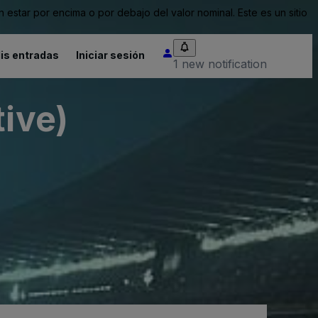
tar por encima o por debajo del valor nominal. Este es un sitio
is entradas
Iniciar sesión
1 new notification
tive)