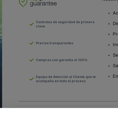
Ac
Controles de seguridad de primera
Di
clase
Pr
Precios transparentes
In
Se
Compras con garantía al 100%
Sa
Em
Equipo de Atención al Cliente que te
acompaña en todo el proceso
Derechos reservados © viagogo GmbH 2026
Datos de la Emp