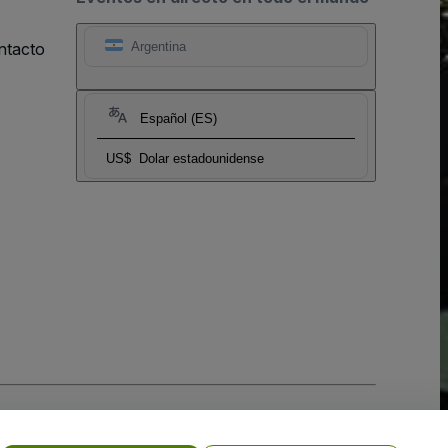
ntacto
Argentina
Español (ES)
US$
Dolar estadounidense