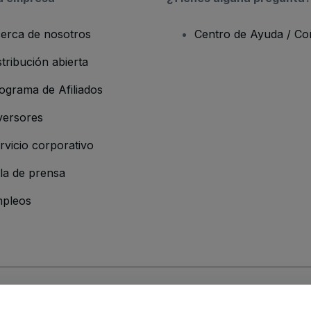
erca de nosotros
Centro de Ayuda / Co
stribución abierta
ograma de Afiliados
versores
rvicio corporativo
la de prensa
pleos
resa