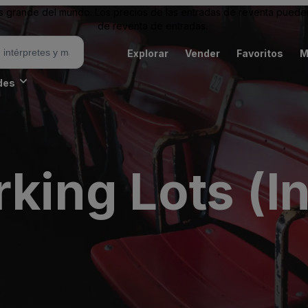
grande del mundo. Los precios de las entradas de reventa pueden es
de reventa de entradas.
Explorar
Vender
Favoritos
M
des
rking Lots (I