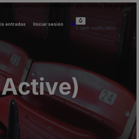
tar por encima o por debajo del valor nominal. Este es un sitio
is entradas
Iniciar sesión
1 new notification
nActive)