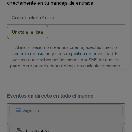
directamente en tu bandeja de entrada
Dirección
de
correo
electrónico
Únete a la lista
Al iniciar sesión o crear una cuenta, aceptas nuestro
acuerdo de usuario
y nuestra
política de privacidad
. Es
posible que recibas notificaciones por SMS de nuestra
parte, pero puedes darte de baja en cualquier momento.
Eventos en directo en todo el mundo
Argentina
Español (ES)