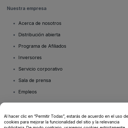
Nuestra empresa
Acerca de nosotros
Distribución abierta
Programa de Afiliados
Inversores
Servicio corporativo
Sala de prensa
Empleos
¿Tienes alguna pregunta?
Al hacer clic en “Permitir Todas”, estarás de acuerdo en el uso d
cookies para mejorar la funcionalidad del sitio y la relevancia
Centro de Ayuda / Contacto
publicitaria. De modo contrario, usaremos cookies estrictamente