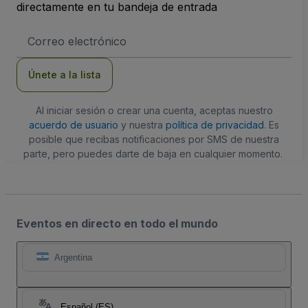
directamente en tu bandeja de entrada
Dirección
de
correo
electrónico
Únete a la lista
Al iniciar sesión o crear una cuenta, aceptas nuestro
acuerdo de usuario
y nuestra
política de privacidad
. Es
posible que recibas notificaciones por SMS de nuestra
parte, pero puedes darte de baja en cualquier momento.
Eventos en directo en todo el mundo
Argentina
Español (ES)