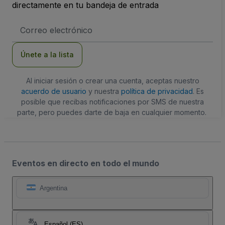
directamente en tu bandeja de entrada
Dirección
de
correo
electrónico
Únete a la lista
Al iniciar sesión o crear una cuenta, aceptas nuestro
acuerdo de usuario
y nuestra
política de privacidad
. Es
posible que recibas notificaciones por SMS de nuestra
parte, pero puedes darte de baja en cualquier momento.
Eventos en directo en todo el mundo
Argentina
Español (ES)