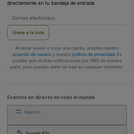
directamente en tu bandeja de entrada
Dirección
de
correo
electrónico
Únete a la lista
Al iniciar sesión o crear una cuenta, aceptas nuestro
acuerdo de usuario
y nuestra
política de privacidad
. Es
posible que recibas notificaciones por SMS de nuestra
parte, pero puedes darte de baja en cualquier momento.
Eventos en directo en todo el mundo
Argentina
Español (ES)