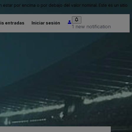
tar por encima o por debajo del valor nominal. Este es un sitio
is entradas
Iniciar sesión
1 new notification