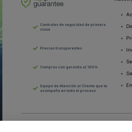
Ac
Controles de seguridad de primera
Di
clase
Pr
Precios transparentes
In
Se
Compras con garantía al 100%
Sa
Em
Equipo de Atención al Cliente que te
acompaña en todo el proceso
Derechos reservados © viagogo GmbH 2026
Datos de la Emp