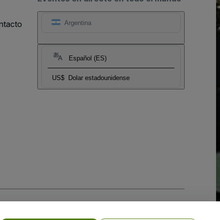
ntacto
Argentina
Español (ES)
US$
Dolar estadounidense