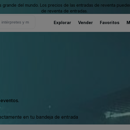
grande del mundo. Los precios de las entradas de reventa pueden es
de reventa de entradas.
Explorar
Vender
Favoritos
M
s eventos.
rectamente en tu bandeja de entrada