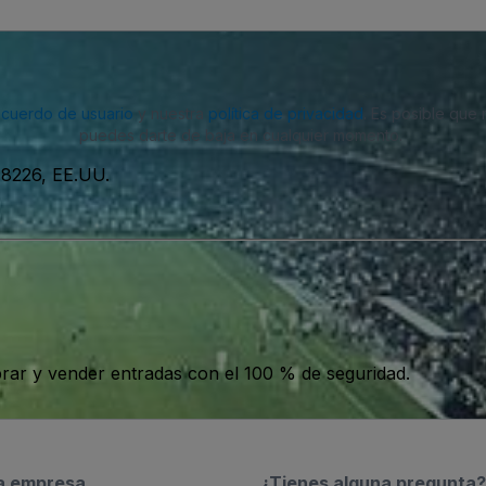
acuerdo de usuario
y nuestra
política de privacidad
. Es posible que
puedes darte de baja en cualquier momento.
48226, EE.UU.
ar y vender entradas con el 100 % de seguridad.
a empresa
¿Tienes alguna pregunta?