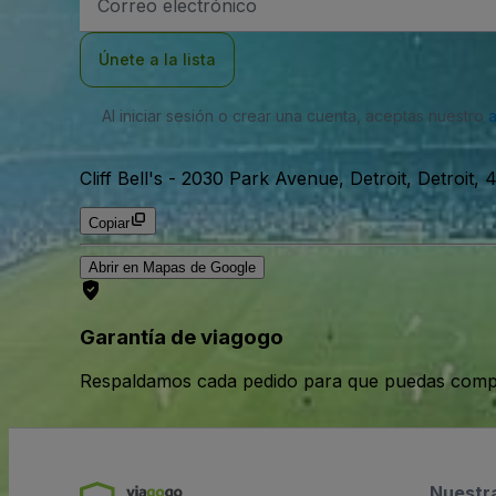
de
correo
electrónico
Únete a la lista
Al iniciar sesión o crear una cuenta, aceptas nuestro
Cliff Bell's
-
2030 Park Avenue, Detroit, Detroit, 
Copiar
Abrir en Mapas de Google
Garantía de viagogo
Respaldamos cada pedido para que puedas compr
Nuestr