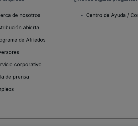
erca de nosotros
Centro de Ayuda / Co
stribución abierta
ograma de Afiliados
versores
rvicio corporativo
la de prensa
pleos
resa