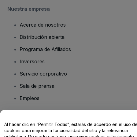
Nuestra empresa
Acerca de nosotros
Distribución abierta
Programa de Afiliados
Inversores
Servicio corporativo
Sala de prensa
Empleos
¿Tienes alguna pregunta?
Al hacer clic en “Permitir Todas”, estarás de acuerdo en el uso d
cookies para mejorar la funcionalidad del sitio y la relevancia
Centro de Ayuda / Contacto
publicitaria. De modo contrario, usaremos cookies estrictamente