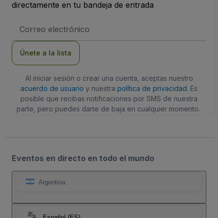
directamente en tu bandeja de entrada
Dirección
de
correo
electrónico
Únete a la lista
Al iniciar sesión o crear una cuenta, aceptas nuestro
acuerdo de usuario
y nuestra
política de privacidad
. Es
posible que recibas notificaciones por SMS de nuestra
parte, pero puedes darte de baja en cualquier momento.
Eventos en directo en todo el mundo
Argentina
Español (ES)