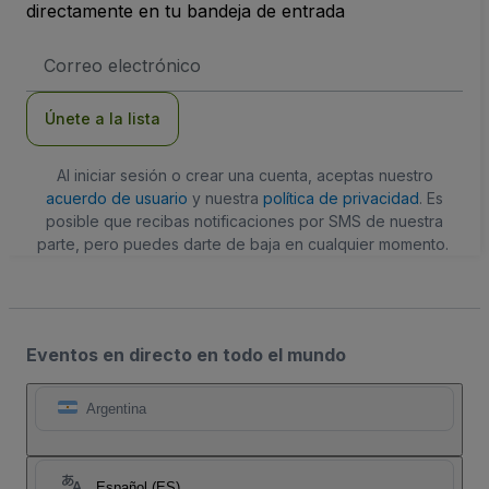
directamente en tu bandeja de entrada
Dirección
de
correo
electrónico
Únete a la lista
Al iniciar sesión o crear una cuenta, aceptas nuestro
acuerdo de usuario
y nuestra
política de privacidad
. Es
posible que recibas notificaciones por SMS de nuestra
parte, pero puedes darte de baja en cualquier momento.
Eventos en directo en todo el mundo
Argentina
Español (ES)