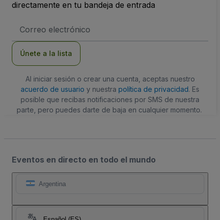
directamente en tu bandeja de entrada
Dirección
de
correo
electrónico
Únete a la lista
Al iniciar sesión o crear una cuenta, aceptas nuestro
acuerdo de usuario
y nuestra
política de privacidad
. Es
posible que recibas notificaciones por SMS de nuestra
parte, pero puedes darte de baja en cualquier momento.
Eventos en directo en todo el mundo
Argentina
Español (ES)