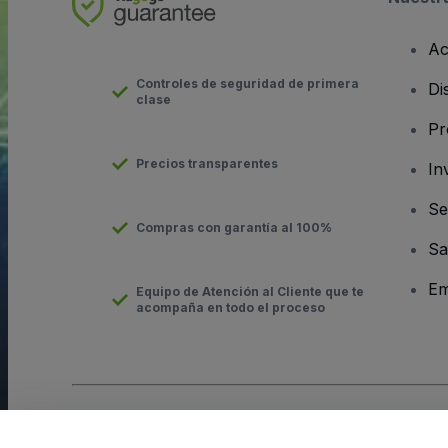
Ac
Controles de seguridad de primera
Di
clase
Pr
Precios transparentes
In
Se
Compras con garantía al 100%
Sa
Em
Equipo de Atención al Cliente que te
acompaña en todo el proceso
Derechos reservados © viagogo GmbH 2026
Datos de la Emp