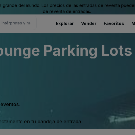
grande del mundo. Los precios de las entradas de reventa pueden es
de reventa de entradas.
Explorar
Vender
Favoritos
M
ounge Parking Lots 
s eventos.
rectamente en tu bandeja de entrada