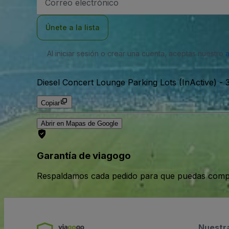
de
correo
electrónico
Únete a la lista
Al iniciar sesión o crear una cuenta, aceptas nuestro
Diesel Concert Lounge Parking Lots (InActive)
-
Copiar
Abrir en Mapas de Google
Garantía de viagogo
Respaldamos cada pedido para que puedas compr
Nuestr