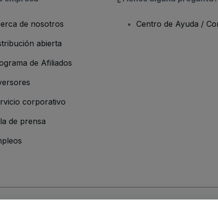
erca de nosotros
Centro de Ayuda / Co
stribución abierta
ograma de Afiliados
versores
rvicio corporativo
la de prensa
pleos
resa