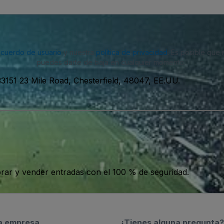
acuerdo de usuario
y nuestra
política de privacidad
. Es posible que
puedes darte de baja en cualquier momento.
33151 23 Mile Road, Chesterfield, 48047, EE.UU.
ar y vender entradas con el 100 % de seguridad.
a empresa
¿Tienes alguna pregunta?