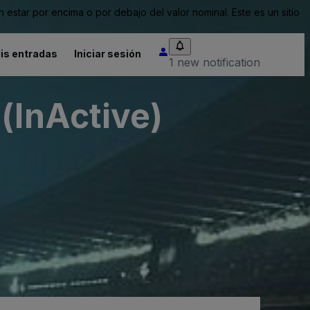
tar por encima o por debajo del valor nominal. Este es un sitio
is entradas
Iniciar sesión
1 new notification
(InActive)