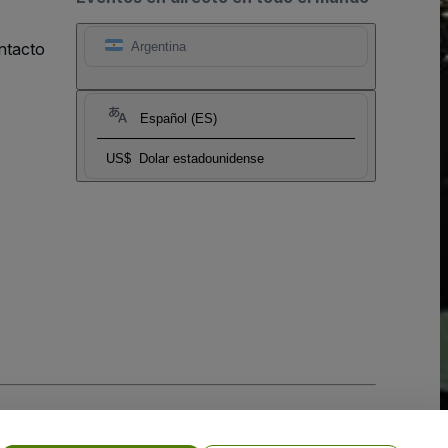
ntacto
Argentina
Español (ES)
US$
Dolar estadounidense