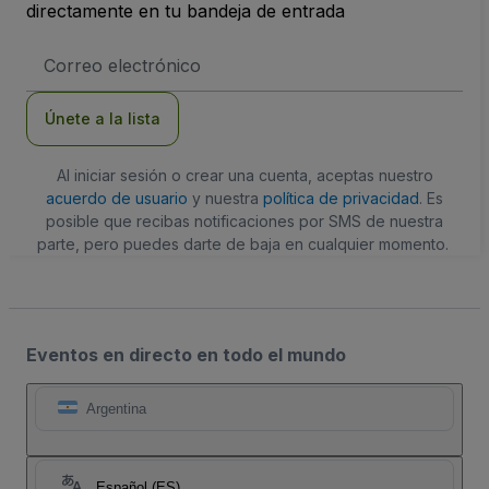
directamente en tu bandeja de entrada
Dirección
de
correo
electrónico
Únete a la lista
Al iniciar sesión o crear una cuenta, aceptas nuestro
acuerdo de usuario
y nuestra
política de privacidad
. Es
posible que recibas notificaciones por SMS de nuestra
parte, pero puedes darte de baja en cualquier momento.
Eventos en directo en todo el mundo
Argentina
Español (ES)