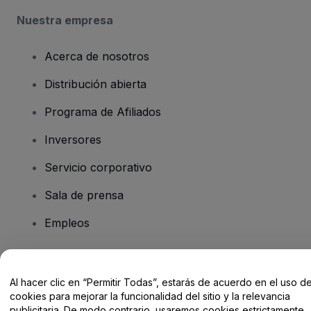
Nuestra empresa
Acerca de nosotros
Distribución abierta
Programa de Afiliados
Inversores
Servicio corporativo
Sala de prensa
Empleos
¿Tienes alguna pregunta?
Al hacer clic en “Permitir Todas”, estarás de acuerdo en el uso d
cookies para mejorar la funcionalidad del sitio y la relevancia
Centro de Ayuda / Contacto
publicitaria. De modo contrario, usaremos cookies estrictamente