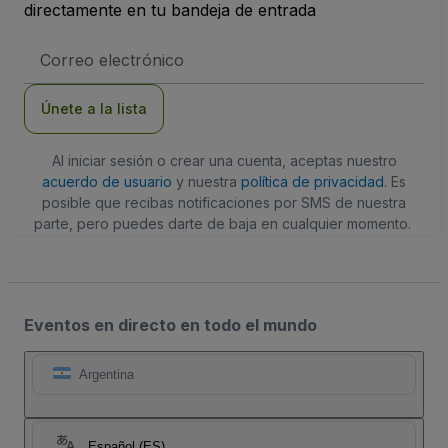
directamente en tu bandeja de entrada
Dirección
de
correo
electrónico
Únete a la lista
Al iniciar sesión o crear una cuenta, aceptas nuestro
acuerdo de usuario
y nuestra
política de privacidad
. Es
posible que recibas notificaciones por SMS de nuestra
parte, pero puedes darte de baja en cualquier momento.
Eventos en directo en todo el mundo
Argentina
Español (ES)