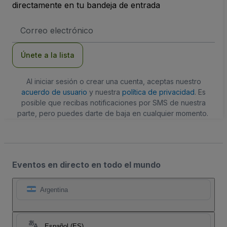
directamente en tu bandeja de entrada
Dirección
de
correo
electrónico
Únete a la lista
Al iniciar sesión o crear una cuenta, aceptas nuestro
acuerdo de usuario
y nuestra
política de privacidad
. Es
posible que recibas notificaciones por SMS de nuestra
parte, pero puedes darte de baja en cualquier momento.
Eventos en directo en todo el mundo
Argentina
Español (ES)