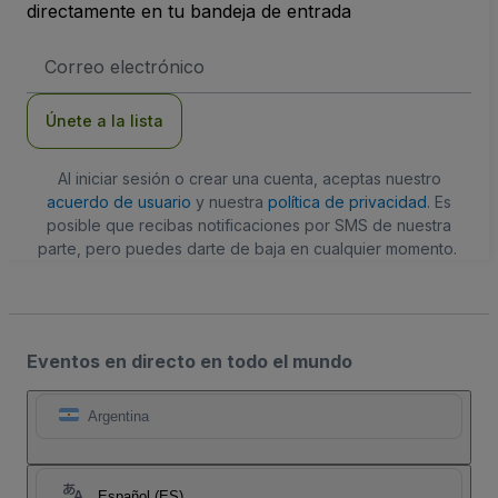
directamente en tu bandeja de entrada
Dirección
de
correo
electrónico
Únete a la lista
Al iniciar sesión o crear una cuenta, aceptas nuestro
acuerdo de usuario
y nuestra
política de privacidad
. Es
posible que recibas notificaciones por SMS de nuestra
parte, pero puedes darte de baja en cualquier momento.
Eventos en directo en todo el mundo
Argentina
Español (ES)