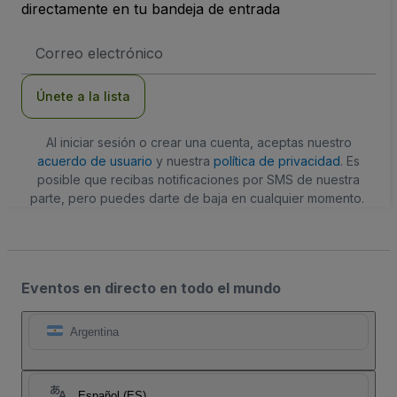
directamente en tu bandeja de entrada
Dirección
de
correo
electrónico
Únete a la lista
Al iniciar sesión o crear una cuenta, aceptas nuestro
acuerdo de usuario
y nuestra
política de privacidad
. Es
posible que recibas notificaciones por SMS de nuestra
parte, pero puedes darte de baja en cualquier momento.
Eventos en directo en todo el mundo
Argentina
Español (ES)