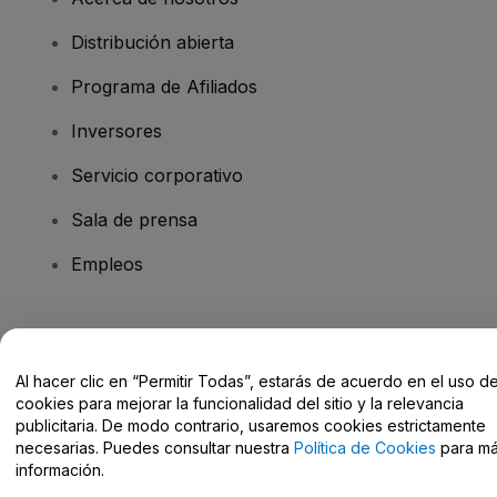
Distribución abierta
Programa de Afiliados
Inversores
Servicio corporativo
Sala de prensa
Empleos
¿Tienes alguna pregunta?
Al hacer clic en “Permitir Todas”, estarás de acuerdo en el uso d
Centro de Ayuda / Contacto
cookies para mejorar la funcionalidad del sitio y la relevancia
publicitaria. De modo contrario, usaremos cookies estrictamente
necesarias. Puedes consultar nuestra
Política de Cookies
para m
información.