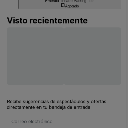
Emerald Theatre Parking Lots
Agotado
Visto recientemente
Recibe sugerencias de espectáculos y ofertas
directamente en tu bandeja de entrada
Dirección
de
correo