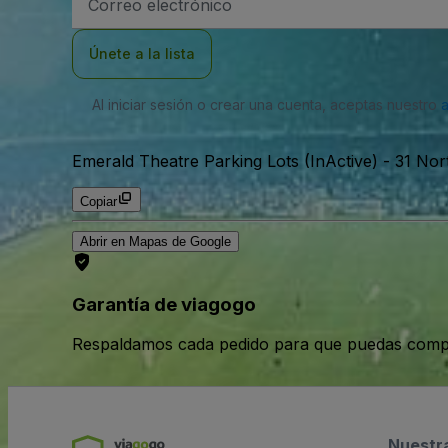
de
correo
electrónico
Únete a la lista
Al iniciar sesión o crear una cuenta, aceptas nuestro
Emerald Theatre Parking Lots (InActive)
-
31 Nor
Copiar
Abrir en Mapas de Google
Garantía de viagogo
Respaldamos cada pedido para que puedas compr
Nuestr