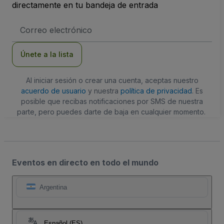
directamente en tu bandeja de entrada
Dirección
de
correo
electrónico
Únete a la lista
Al iniciar sesión o crear una cuenta, aceptas nuestro
acuerdo de usuario
y nuestra
política de privacidad
. Es
posible que recibas notificaciones por SMS de nuestra
parte, pero puedes darte de baja en cualquier momento.
Eventos en directo en todo el mundo
Argentina
Español (ES)