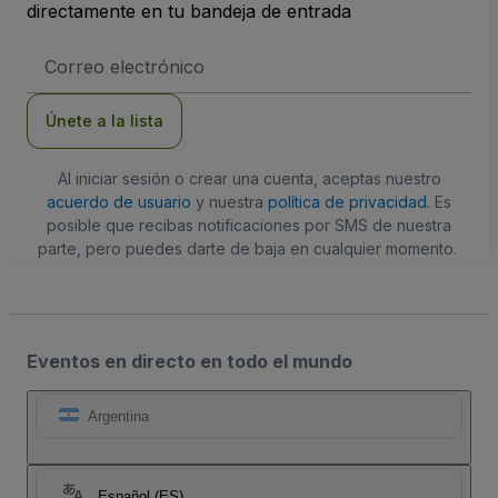
directamente en tu bandeja de entrada
Dirección
de
correo
electrónico
Únete a la lista
Al iniciar sesión o crear una cuenta, aceptas nuestro
acuerdo de usuario
y nuestra
política de privacidad
. Es
posible que recibas notificaciones por SMS de nuestra
parte, pero puedes darte de baja en cualquier momento.
Eventos en directo en todo el mundo
Argentina
Español (ES)