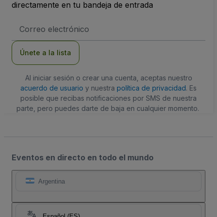
directamente en tu bandeja de entrada
Dirección
de
correo
electrónico
Únete a la lista
Al iniciar sesión o crear una cuenta, aceptas nuestro
acuerdo de usuario
y nuestra
política de privacidad
. Es
posible que recibas notificaciones por SMS de nuestra
parte, pero puedes darte de baja en cualquier momento.
Eventos en directo en todo el mundo
Argentina
Español (ES)