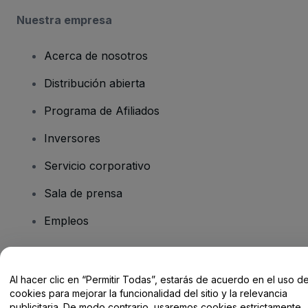
Nuestra empresa
Acerca de nosotros
Distribución abierta
Programa de Afiliados
Inversores
Servicio corporativo
Sala de prensa
Empleos
¿Tienes alguna pregunta?
Al hacer clic en “Permitir Todas”, estarás de acuerdo en el uso d
cookies para mejorar la funcionalidad del sitio y la relevancia
Centro de Ayuda / Contacto
publicitaria. De modo contrario, usaremos cookies estrictamente