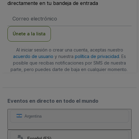
directamente en tu bandeja de entrada
Dirección
de
correo
electrónico
Únete a la lista
Al iniciar sesión o crear una cuenta, aceptas nuestro
acuerdo de usuario
y nuestra
política de privacidad
. Es
posible que recibas notificaciones por SMS de nuestra
parte, pero puedes darte de baja en cualquier momento.
Eventos en directo en todo el mundo
Argentina
Español (ES)